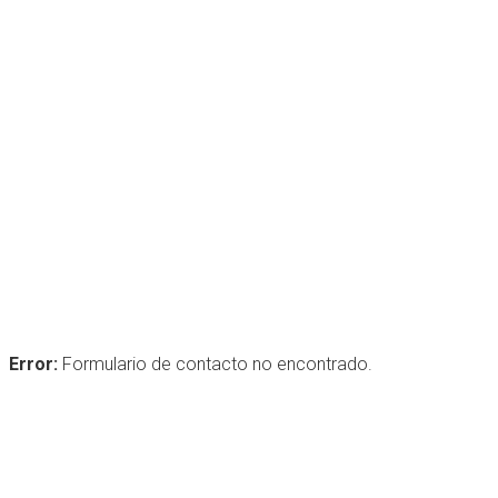
Ane Arbor Summer
Festival 
18 - 21 DECEMBER, 2017, DUBLIN
Error:
Formulario de contacto no encontrado.